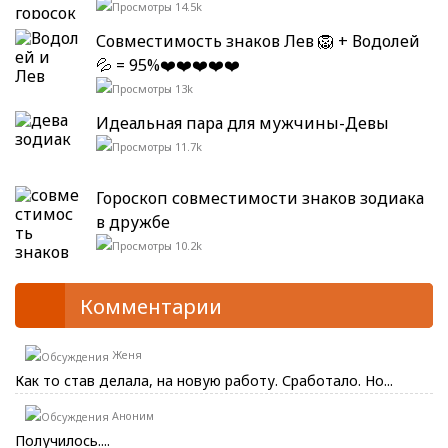
14.5k
Совместимость знаков Лев 🦁 + Водолей
💦 = 95%❤️❤️❤️❤️❤️
13k
Идеальная пара для мужчины-Девы
11.7k
Гороскоп совместимости знаков зодиака
в дружбе
10.2k
Комментарии
Женя
Как то став делала, на новую работу. Сработало. Но...
Аноним
Получилось....