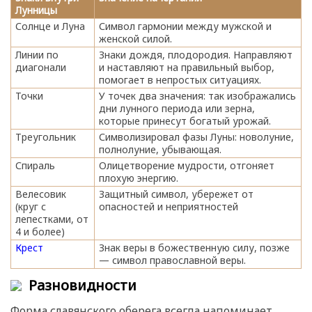
Лунницы
Солнце и Луна
Символ гармонии между мужской и
женской силой.
Линии по
Знаки дождя, плодородия. Направляют
диагонали
и наставляют на правильный выбор,
помогает в непростых ситуациях.
Точки
У точек два значения: так изображались
дни лунного периода или зерна,
которые принесут богатый урожай.
Треугольник
Символизировал фазы Луны: новолуние,
полнолуние, убывающая.
Спираль
Олицетворение мудрости, отгоняет
плохую энергию.
Велесовик
Защитный символ, убережет от
(круг с
опасностей и неприятностей
лепестками, от
4 и более)
Крест
Знак веры в божественную силу, позже
— символ православной веры.
Разновидности
Форма славянского оберега всегда напоминает