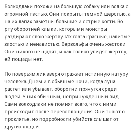
Волкодлаки похожи на большую собаку или волка с
огромной пастью. Они покрыты темной шерстью, а
на их лапах заметны большие и острые когти. Во
рту оборотней клыки, которыми монстры
раздирают свою жертву. Их глаза красные, налитые
злостью и ненавистью. Вервольфы очень жестоки.
Они никого не щадят, и как только увидят жертву,
ей пощады нет.
По поверьям лик зверя отражает истинную натуру
человека. Днем и в обычные ночи, когда луна
растет или убывает, оборотни прячутся среди
людей. У них обычный, непринужденный вид.
Сами волкодлаки не помнят всего, что с ними
происходит после перевоплощения. Они знают о
проклятье, но подробности убийств слышат от
других людей.