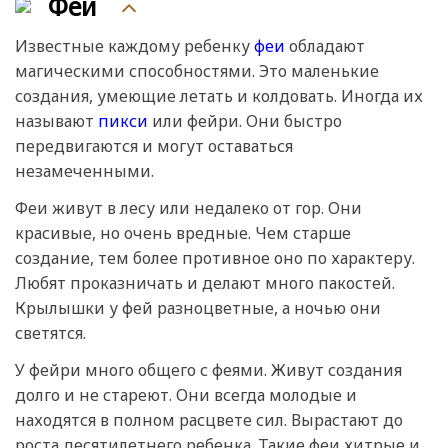
Феи
Известные каждому ребенку
феи
обладают
магическими способностями. Это маленькие
создания, умеющие летать и колдовать. Иногда их
называют
пикси
или фейри. Они быстро
передвигаются и могут оставаться
незамеченными.
Феи живут в лесу или недалеко от гор. Они
красивые, но очень вредные. Чем старше
создание, тем более противное оно по характеру.
Любят проказничать и делают много пакостей.
Крылышки у фей разноцветные, а ночью они
светятся.
У фейри много общего с феями. Живут создания
долго и не стареют. Они всегда молодые и
находятся в полном расцвете сил. Вырастают до
роста десятилетнего ребенка. Такие феи хитрые и