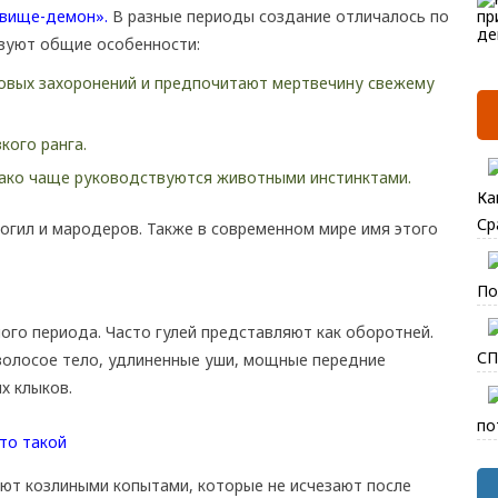
вище-демон».
В разные периоды создание отличалось по
вуют общие особенности:
овых захоронений и предпочитают мертвечину свежему
кого ранга.
ако чаще руководствуются животными инстинктами.
Ка
Ср
огил и мародеров. Также в современном мире имя этого
По
ого периода. Часто гулей представляют как оборотней.
СП
волосое тело, удлиненные уши, мощные передние
х клыков.
по
ют козлиными копытами, которые не исчезают после