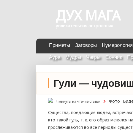
ДУХ МАГА
увлекательная астрология
Приметы
Заговоры
Нумерология
Аура
Мудры
Чакры
Сонник
Пр
Гули — чудовищ
Фото
Вид
4 минуты на чтение статьи
Существа, поедающие людей, встречают
кто такой гуль, т. к. его образ менялся
прослеживаются во все периоды сущест