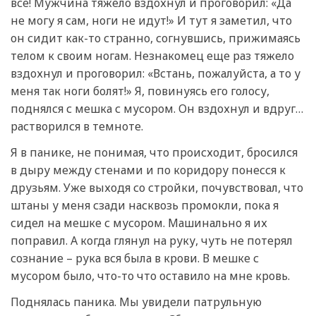
все! Мужчина тяжело вздохнул и проговорил: «Да
не могу я сам, ноги не идут!» И тут я заметил, что
он сидит как-то странно, согнувшись, прижимаясь
телом к своим ногам. Незнакомец еще раз тяжело
вздохнул и проговорил: «Встань, пожалуйста, а то у
меня так ноги болят!» Я, повинуясь его голосу,
поднялся с мешка с мусором. Он вздохнул и вдруг…
растворился в темноте.
Я в панике, не понимая, что происходит, бросился
в дыру между стенами и по коридору понесся к
друзьям. Уже выходя со стройки, почувствовал, что
штаны у меня сзади насквозь промокли, пока я
сидел на мешке с мусором. Машинально я их
поправил. А когда глянул на руку, чуть не потерял
сознание – рука вся была в крови. В мешке с
мусором было, что-то что оставило на мне кровь.
Поднялась паника. Мы увидели патрульную