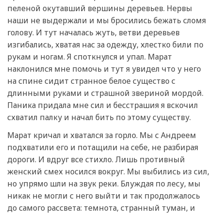
пеленой окутавший вершины деревьев. Нервы
наши не выдержали и мы бросились бежать сломя
голову. И тут началась жуть, ветви деревьев
изгибались, хватая нас за одежду, хлестко били по
рукам и ногам. Я споткнулся и упал. Марат
наклонился мне помочь и тут я увидел что у него
на спине сидит странное белое существо с
длинными руками и страшной звериной мордой.
Паника придала мне сил и бесстрашия я вскочил
схватил палку и начал бить по этому существу.
Марат кричал и хватался за горло. Мы с Андреем
подхватили его и потащили на себе, не разбирая
дороги. И вдруг все стихло. Лишь противный
женский смех носился вокруг. Мы выбились из сил,
но упрямо шли на звук реки. Блуждая по лесу, мы
никак не могли с него выйти и так продолжалось
до самого рассвета: темнота, странный туман, и