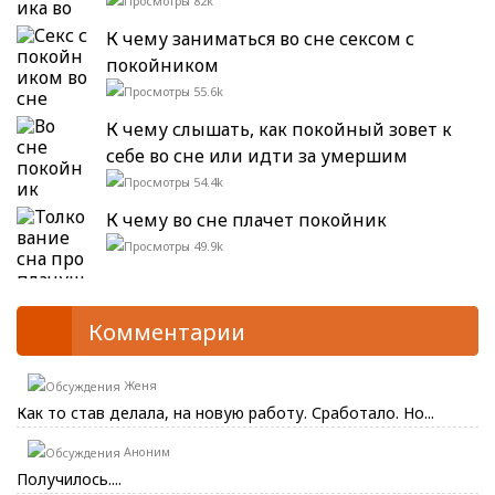
82k
К чему заниматься во сне сексом с
покойником
55.6k
К чему слышать, как покойный зовет к
себе во сне или идти за умершим
54.4k
К чему во сне плачет покойник
49.9k
Комментарии
Женя
Как то став делала, на новую работу. Сработало. Но...
Аноним
Получилось....