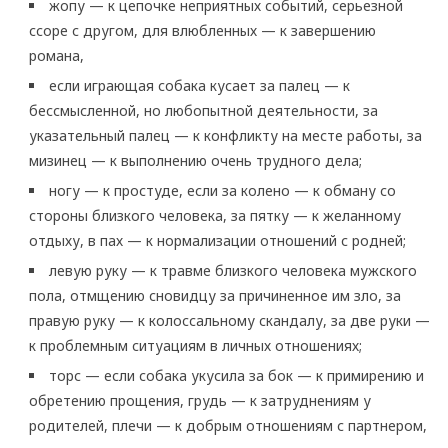
жопу — к цепочке неприятных событий, серьезной
ссоре с другом, для влюбленных — к завершению
романа,
если играющая собака кусает за палец — к
бессмысленной, но любопытной деятельности, за
указательный палец — к конфликту на месте работы, за
мизинец — к выполнению очень трудного дела;
ногу — к простуде, если за колено — к обману со
стороны близкого человека, за пятку — к желанному
отдыху, в пах — к нормализации отношений с родней;
левую руку — к травме близкого человека мужского
пола, отмщению сновидцу за причиненное им зло, за
правую руку — к колоссальному скандалу, за две руки —
к проблемным ситуациям в личных отношениях;
торс — если собака укусила за бок — к примирению и
обретению прощения, грудь — к затруднениям у
родителей, плечи — к добрым отношениям с партнером,