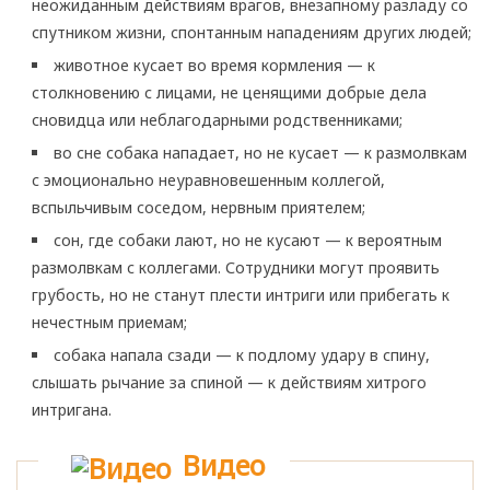
неожиданным действиям врагов, внезапному разладу со
спутником жизни, спонтанным нападениям других людей;
животное кусает во время кормления — к
столкновению с лицами, не ценящими добрые дела
сновидца или неблагодарными родственниками;
во сне собака нападает, но не кусает — к размолвкам
с эмоционально неуравновешенным коллегой,
вспыльчивым соседом, нервным приятелем;
сон, где собаки лают, но не кусают — к вероятным
размолвкам с коллегами. Сотрудники могут проявить
грубость, но не станут плести интриги или прибегать к
нечестным приемам;
собака напала сзади — к подлому удару в спину,
слышать рычание за спиной — к действиям хитрого
интригана.
Видео