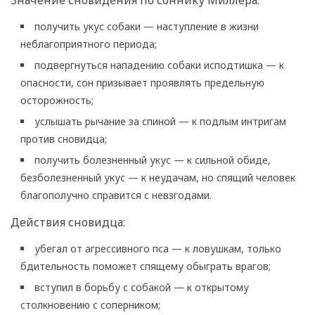
Значение сновидения по соннику Миллера:
получить укус собаки — наступление в жизни
неблагоприятного периода;
подвергнуться нападению собаки исподтишка — к
опасности, сон призывает проявлять предельную
осторожность;
услышать рычание за спиной — к подлым интригам
против сновидца;
получить болезненный укус — к сильной обиде,
безболезненный укус — к неудачам, но спящий человек
благополучно справится с невзгодами.
Действия сновидца:
убегал от агрессивного пса — к ловушкам, только
бдительность поможет спящему обыграть врагов;
вступил в борьбу с собакой — к открытому
столкновению с соперником;