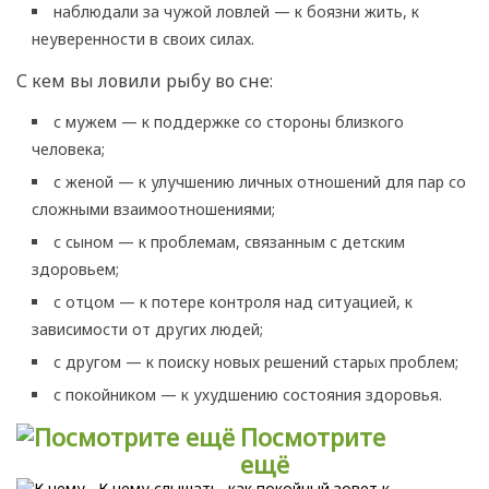
наблюдали за чужой ловлей — к боязни жить, к
неуверенности в своих силах.
С кем вы ловили рыбу во сне:
с мужем — к поддержке со стороны близкого
человека;
с женой — к улучшению личных отношений для пар со
сложными взаимоотношениями;
с сыном — к проблемам, связанным с детским
здоровьем;
с отцом — к потере контроля над ситуацией, к
зависимости от других людей;
с другом — к поиску новых решений старых проблем;
с покойником — к ухудшению состояния здоровья.
Посмотрите
ещё
К чему слышать, как покойный зовет к