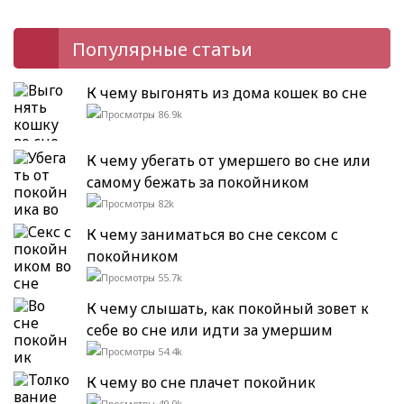
Популярные статьи
К чему выгонять из дома кошек во сне
86.9k
К чему убегать от умершего во сне или
самому бежать за покойником
82k
К чему заниматься во сне сексом с
покойником
55.7k
К чему слышать, как покойный зовет к
себе во сне или идти за умершим
54.4k
К чему во сне плачет покойник
49.9k