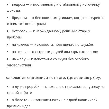
ведром — к постоянному и стабильному источнику
дохода;
бреднем — к бесполезным усилиям, когда конкуренты
отнимают все награды;
острогой — к неожиданному решению старых
проблем;
на крючок — к ловкости, повышению по службе;
на червя — к хитрости друзей или скрытых врагов;
на жабу — к действиям со скуки без особого
удовольствия.
Толкования сна зависит от того, где ловишь рыбу:
в лунке проруби — к похвале от начальства, успеху на
старой работе;
в болоте — к зацикленности на одной навязчивой
вредной идее;