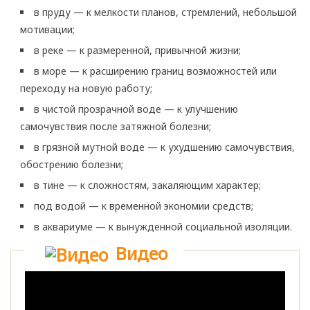
в пруду — к мелкости планов, стремлений, небольшой
мотивации;
в реке — к размеренной, привычной жизни;
в море — к расширению границ возможностей или
переходу на новую работу;
в чистой прозрачной воде — к улучшению
самочувствия после затяжной болезни;
в грязной мутной воде — к ухудшению самочувствия,
обострению болезни;
в тине — к сложностям, закаляющим характер;
под водой — к временной экономии средств;
в аквариуме — к вынужденной социальной изоляции.
Видео