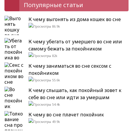
Популярные статьи
К чему выгонять из дома кошек во сне
86.9k
К чему убегать от умершего во сне или
самому бежать за покойником
82k
К чему заниматься во сне сексом с
покойником
55.6k
К чему слышать, как покойный зовет к
себе во сне или идти за умершим
54.4k
К чему во сне плачет покойник
49.9k