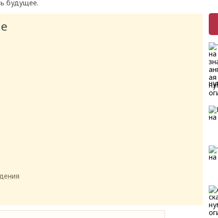
ть будущее.
ие
ну
дения