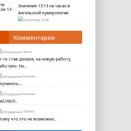
Значение 13:13 на часах в
Ангельской нумерологии
55.8k
Комментарии
Женя
к то став делала, на новую работу.
аботало. Но...
Аноним
лучилось....
Аноним
АСИБО!...
1000лет
тому что это не возможно...