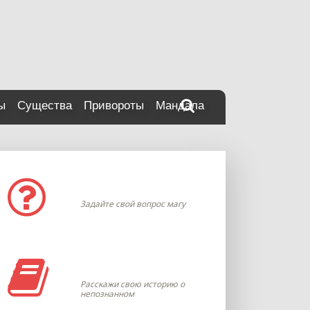
ы
Существа
Привороты
Мандала
Задать вопрос
Задайте свой вопрос магу
Моя история
Расскажи свою историю о
непознанном