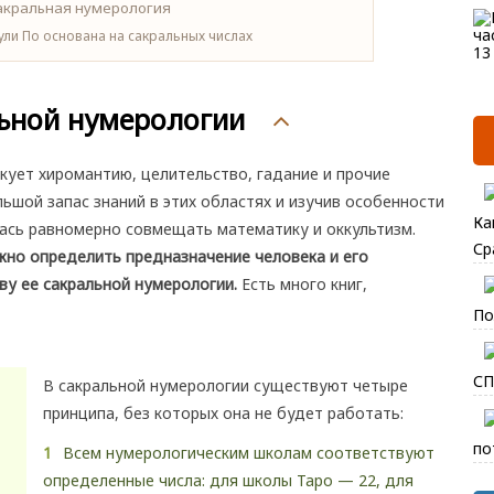
ли По основана на сакральных числах
ьной нумерологии
ует хиромантию, целительство, гадание и прочие
ьшой запас знаний в этих областях и изучив особенности
Ка
лась равномерно совмещать математику и оккультизм.
Ср
жно определить предназначение человека и его
ову ее сакральной нумерологии.
Есть много книг,
По
СП
В сакральной нумерологии существуют четыре
принципа, без которых она не будет работать:
по
Всем нумерологическим школам соответствуют
определенные числа: для школы Таро — 22, для