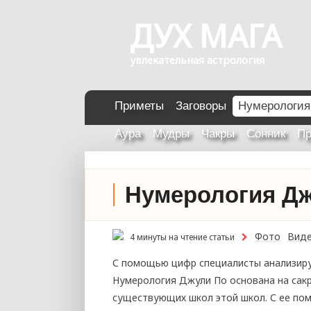
ДУХ МАГА
увлекательная астрология
Приметы
Заговоры
Нумерология
Аура
Мудры
Чакры
Сонник
Пр
Нумерология Д
Фото
Вид
4 минуты на чтение статьи
С помощью цифр специалисты анализиру
Нумерология Джули По основана на сакр
существующих школ этой школ. С ее по