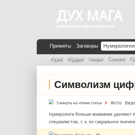
ДУХ МАГА
увлекательная астрология
Приметы
Заговоры
Нумерология
Аура
Мудры
Чакры
Сонник
Пр
Символизм циф
Фото
Вид
3 минуты на чтение статьи
Нумерологи больше внимания уделяют п
специалистов, т. к. ее сакральное значе