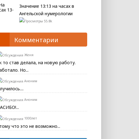
Значение 13:13 на часах в
Ангельской нумерологии
55.8k
Комментарии
Женя
к то став делала, на новую работу.
аботало. Но...
Аноним
лучилось....
Аноним
АСИБО!...
1000лет
тому что это не возможно...