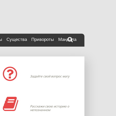
ы
Существа
Привороты
Мандала
Задать вопрос
Задайте свой вопрос магу
Моя история
Расскажи свою историю о
непознанном