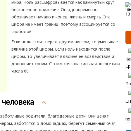
мира. Ноль расшифровывается как замкнутый круг,
бесконечное движение. Он одновременно
обозначает начало и конец, жизнь и смерть. Эта
цифра не имеет границ, поэтому ассоциируется со
свободой.
Если ноль стоит перед другим числом, то уменьшает
влияние этой цифры. Если ноль находится после
цифры, то увеличивает вдвойне ее воздействие и
Ка
дополняет своим. С этим связана сильная энергетика
Ср
числа 60.
По
 человека
СП
 заботливые родители, благодарные дети. Они ценят
по
нером, заботятся о домочадцах, берегут семейный очаг,
арактеру мягкие, добрые, отзывчивые, понимающие,