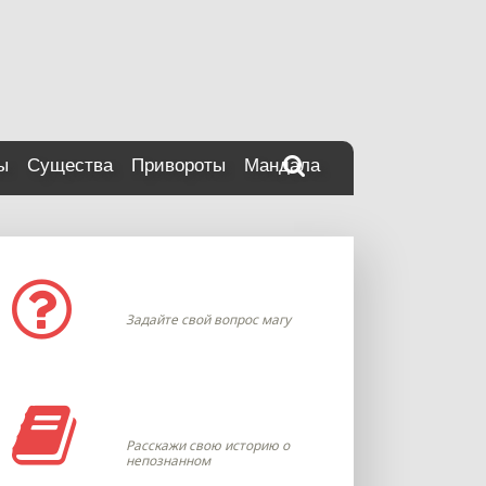
ы
Существа
Привороты
Мандала
Задать вопрос
Задайте свой вопрос магу
Моя история
Расскажи свою историю о
непознанном