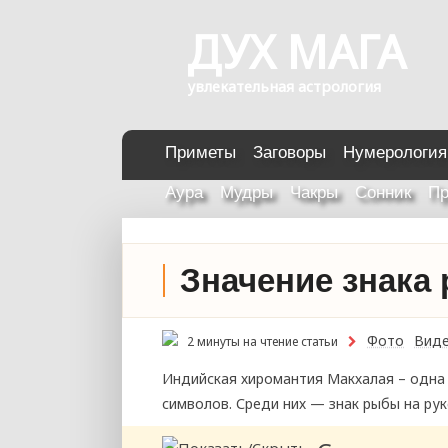
ДУХ МАГА
увлекательная астрология
Приметы
Заговоры
Нумерология
Аура
Мудры
Чакры
Сонник
Пр
Значение знака
Фото
Вид
2 минуты на чтение статьи
Индийская хиромантия Макхалая – одна 
символов. Среди них — знак рыбы на рук