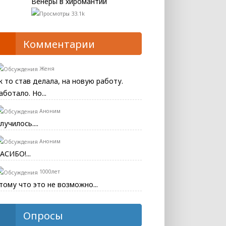
Венеры в хиромантии
33.1k
Комментарии
Женя
к то став делала, на новую работу.
аботало. Но...
Аноним
лучилось....
Аноним
АСИБО!...
1000лет
тому что это не возможно...
Опросы