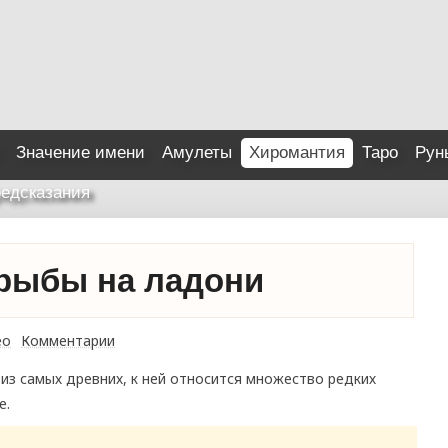
Значение имени
Амулеты
Хиромантия
Таро
Рун
едсказания
 рыбы на ладони
ео
Комментарии
из самых древних, к ней относится множество редких
е.