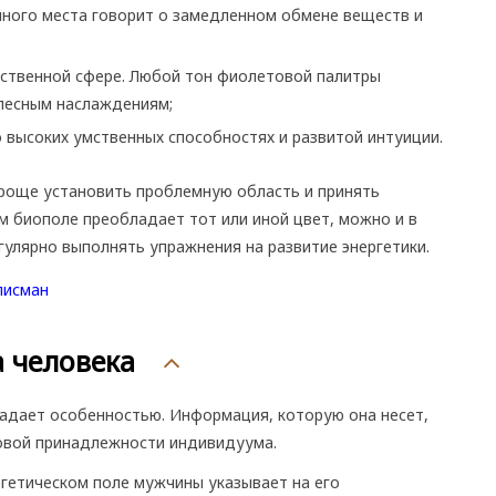
анного места говорит о замедленном обмене веществ и
вственной сфере. Любой тон фиолетовой палитры
елесным наслаждениям;
 высоких умственных способностях и развитой интуиции.
проще установить проблемную область и принять
м биополе преобладает тот или иной цвет, можно и в
гулярно выполнять упражнения на развитие энергетики.
а человека
ладает особенностью. Информация, которую она несет,
ловой принадлежности индивидуума.
ргетическом поле мужчины указывает на его