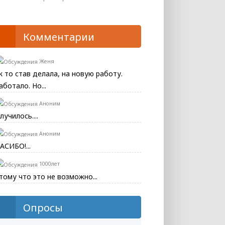
Комментарии
Женя
к то став делала, на новую работу.
аботало. Но...
Аноним
лучилось....
Аноним
АСИБО!...
1000лет
тому что это не возможно...
Опросы