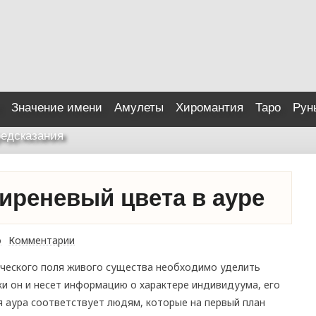
Значение имени
Амулеты
Хиромантия
Таро
Рун
едсказания
иреневый цвета в ауре
о
Комментарии
ического поля живого существа необходимо уделить
ки он и несет информацию о характере индивидуума, его
я аура соответствует людям, которые на первый план