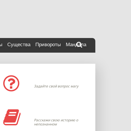
ы
Существа
Привороты
Мандала
Задать вопрос
Задайте свой вопрос магу
Моя история
Расскажи свою историю о
непознанном