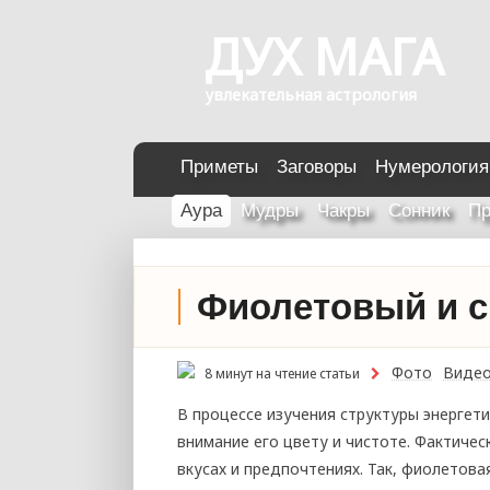
ДУХ МАГА
увлекательная астрология
Приметы
Заговоры
Нумерология
Аура
Мудры
Чакры
Сонник
Пр
Фиолетовый и с
Фото
Виде
8 минут на чтение статьи
В процессе изучения структуры энергет
внимание его цвету и чистоте. Фактичес
вкусах и предпочтениях. Так, фиолетова